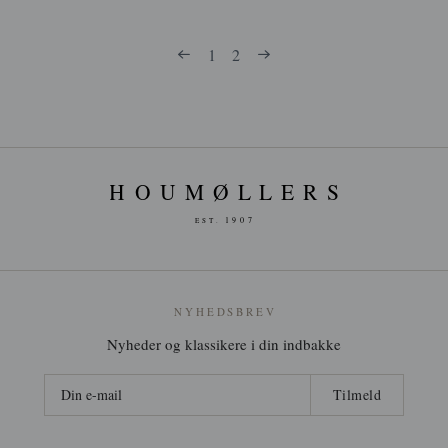
1
2
NYHEDSBREV
Nyheder og klassikere i din indbakke
Tilmeld