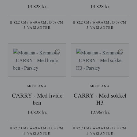
13.828 kr.
13.828 kr.
H 82.2 CM / W 69.6 CM / D 38 CM
H 82.2 CM / W 69.6 CM / D 38 CM
5 VARIANTER
5 VARIANTER
MONTANA
MONTANA
CARRY - Med hvide
CARRY - Med sokkel
ben
H3
13.828 kr.
12.966 kr.
H 82.2 CM / W 69.6 CM / D 38 CM
H 82.2 CM / W 69.6 CM / D 38 CM
5 VARIANTER
5 VARIANTER