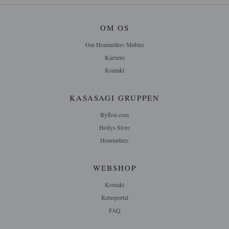
OM OS
Om Houmøllers Møbler
Karriere
Kontakt
KASASAGI GRUPPEN
Byflou.com
Hollys Store
Houmøllers
WEBSHOP
Kontakt
Returportal
FAQ