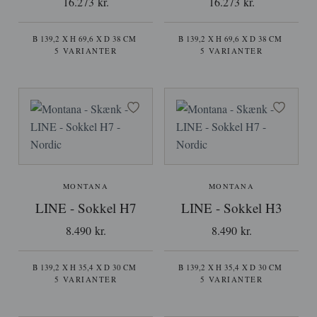
16.273 kr.
16.273 kr.
B 139,2 X H 69,6 X D 38 CM
B 139,2 X H 69,6 X D 38 CM
5 VARIANTER
5 VARIANTER
MONTANA
MONTANA
LINE - Sokkel H7
LINE - Sokkel H3
8.490 kr.
8.490 kr.
B 139,2 X H 35,4 X D 30 CM
B 139,2 X H 35,4 X D 30 CM
5 VARIANTER
5 VARIANTER