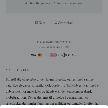
Bestillingsvare ca. 5-10 dages leveringstid
Gem
Giv besked
Houmøllers
★★★
★★★
Glade kunder siden 1907
BESKRIVELSE
Forestil dig et spisebord, der favner hverdag og fest med samme
naturlige elegance. Essential Oak-bordet fra
Tablelab
er skabt med en
dyb respekt for materialer og håndværk, der kendetegner dansk
møbeltradition. Det er designet til at holde i generationer, et
arvestykke, der samler familien om måltider og samtaler år efter år.