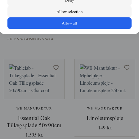
Allow selection
BOLIG
BORDE
MØBLER
SPISEBORDE
Allow all
SPISESTUEN
WB MANUFAKTUR
SKU: 5740043500017.574004
WB MANUFAKTUR
WB MANUFAKTUR
Essential Oak
Linoleumspleje
Tillægsplade 50x90cm
149 kr.
1.595 kr.