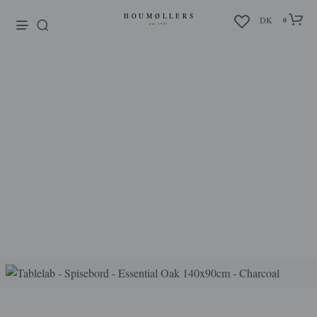
enu
DK
0