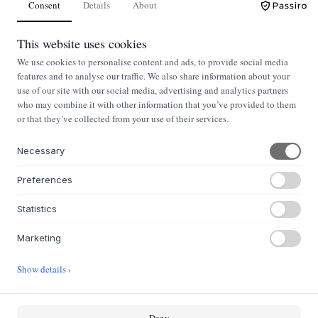
Consent
Details
About
Bordpladen er beklædt med linoleum, en slidstærk og taktil overflade,
der indrammes smukt af kanter i massivt egetræ. Bordets stel og ben
This website uses cookies
er omhyggeligt udført i massivt, olieret egetræ, hvilket sikrer en
We use cookies to personalise content and ads, to provide social media
robust konstruktion og en varm, indbydende glød. Med sine præcise
features and to analyse our traffic. We also share information about your
mål på B:90, L:140 og H:74 cm (71 cm til undersiden af pladen) er
use of our site with our social media, advertising and analytics partners
det et bord, hvor kvaliteten mærkes i hver en detalje.
who may combine it with other information that you’ve provided to them
or that they’ve collected from your use of their services.
Essential Oak-bordet inviterer til samvær og skaber en rolig ramme
om dine spiseoplevelser. Med mulighed for at udvide bordet med en
Necessary
tillægsplade i hver ende, kan det nemt tilpasses dine behov og strække
sig til en længde på 240 cm, når pladsen omkring bordet skal omfavne
Preferences
flere gæster. Placer det i spisestuen og lad det danne centrum for
Statistics
hjemmets hyggelige stunder.
Marketing
SPØRGSMÅL TIL PRODUKTET
Show details ›
30 DAGES NEM RETUR
HURTIG LEVERING FRA KUN 35 KR
Deny